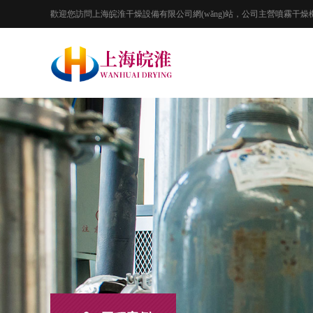
歡迎您訪問上海皖淮干燥設備有限公司網(wǎng)站，公司主營噴霧干燥機