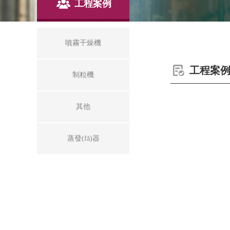
工程案例
噴霧干燥機
工程案
制粒機
其他
蒸發(fā)器