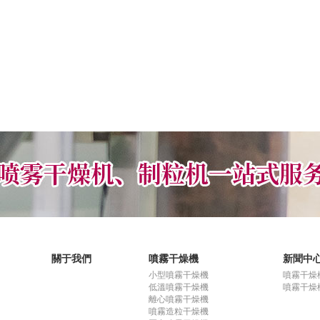
關于我們
噴霧干燥機
新聞中
小型噴霧干燥機
噴霧干燥
低溫噴霧干燥機
噴霧干燥
離心噴霧干燥機
噴霧造粒干燥機