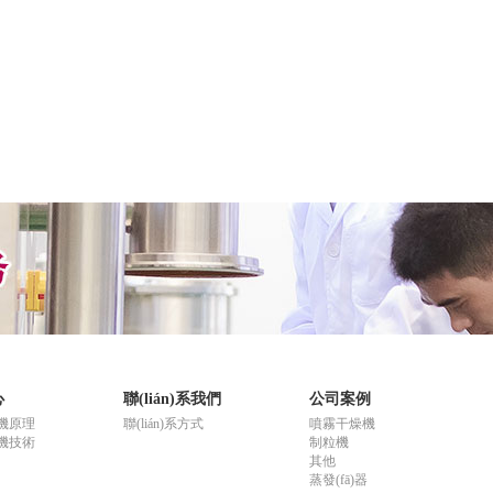
心
聯(lián)系我們
公司案例
機原理
聯(lián)系方式
噴霧干燥機
機技術
制粒機
其他
蒸發(fā)器